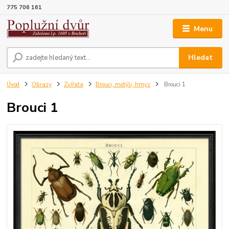
775 706 161
Menu
Hledat
Úvod
Obrazy
Zvířata
Brouci, motýli, hmyz
Brouci 1
Brouci 1