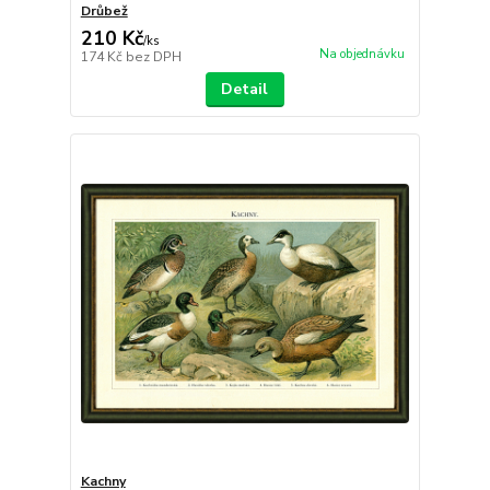
Drůbež
210 Kč
/
ks
Na objednávku
174 Kč
bez DPH
Detail
Kachny