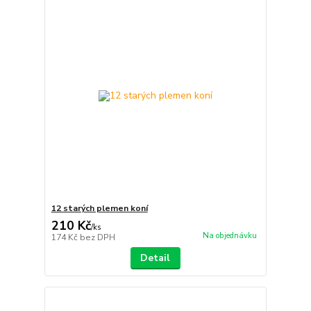
12 starých plemen koní
210 Kč
/
ks
Na objednávku
174 Kč
bez DPH
Detail