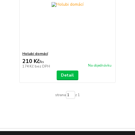
Holubi domácí
210 Kč
/
ks
Na objednávku
174 Kč
bez DPH
Detail
strana
z 1