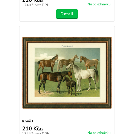
/
ks
Na objednávku
174 Kč
bez DPH
Detail
Koně I
210 Kč
/
ks
Na objednávku
174 Kč
bez DPH