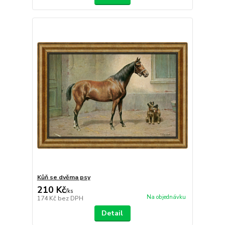
Kůň se dvěma psy
210 Kč
/
ks
Na objednávku
174 Kč
bez DPH
Detail