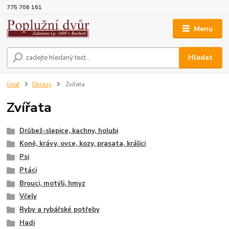
775 706 161
Menu
Hledat
Úvod
Obrazy
Zvířata
Zvířata
Drůbež-slepice, kachny, holubi
Koně, krávy, ovce, kozy, prasata, králici
Psi
Ptáci
Brouci, motýli, hmyz
Včely
Ryby a rybářské potřeby
Hadi