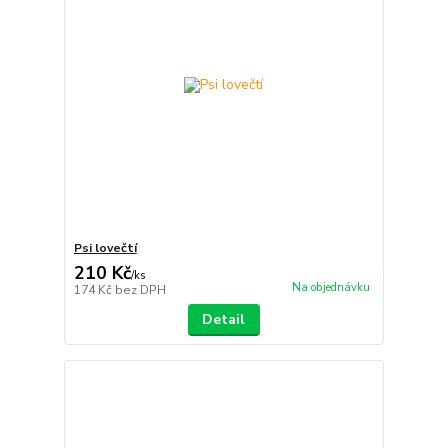
Psi lovečtí
210 Kč
/
ks
Na objednávku
174 Kč
bez DPH
Detail