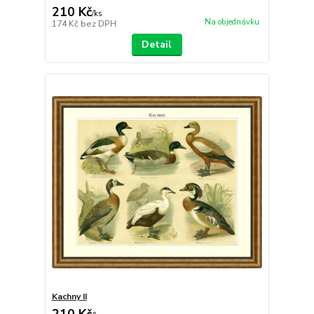
210 Kč
/
ks
Na objednávku
174 Kč
bez DPH
Detail
Kachny II
210 Kč