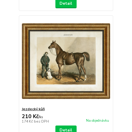
Detail
Jezdecký kůň
210 Kč
/
ks
Na objednávku
174 Kč
bez DPH
Detail