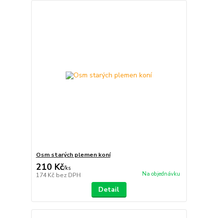
Osm starých plemen koní
210 Kč
/
ks
Na objednávku
174 Kč
bez DPH
Detail