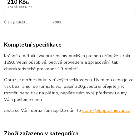
210 Kč
/
ks
174 Kč
bez DPH
Číslo produktu:
7003
Kompletní specifikace
Krásné a detailní vyobrazení historických plemen drůbeže z roku
1893. Velmi působivé, pečlivé provedení a zpracování, tak
charakteristické pro konec 19. století.
Obraz je možné dodat v různých velikostech. Uvedená cena je za
tisk bez rámu, do formátu A3, papír 200g. Jestli si přejete jiný
rozměr, nebo tisk na plátno, napište nám svoji představu a my
Vám pošleme cenu.
Jestli se Vám obraz líbí, napište nám to
statek@popluznidvur.cz
Zboží zařazeno v kategoriích