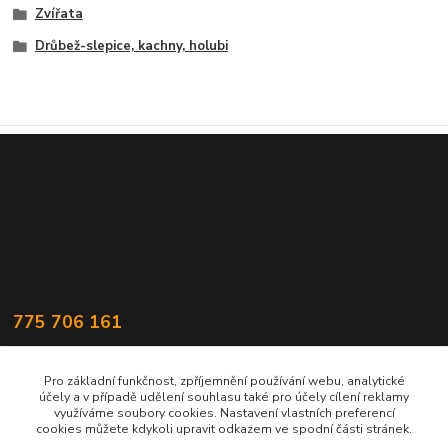
Zvířata
Drůbež-slepice, kachny, holubi
775 706 161
statek@popluznidvur.cz
Pro základní funkčnost, zpříjemnění používání webu, analytické
účely a v případě udělení souhlasu také pro účely cílení reklamy
využíváme soubory cookies. Nastavení vlastních preferencí
cookies můžete kdykoli upravit odkazem ve spodní části stránek.