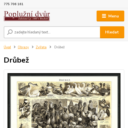
775 706 161
Menu
Hledat
Úvod
Obrazy
Zvířata
Drůbež
Drůbež