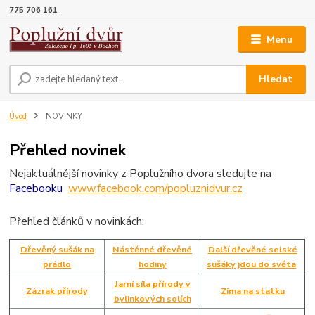
775 706 161
Menu
Hledat
Úvod
NOVINKY
Přehled novinek
Nejaktuálnější novinky z Poplužního dvora sledujte na
Facebooku
www.facebook.com/popluznidvur.cz
Přehled článků v novinkách:
Dřevěný sušák na
Nástěnné dřevěné
Další dřevěné selské
prádlo
hodiny
sušáky jdou do světa
Jarní síla přírody v
Zázrak přírody
Zima na statku
bylinkových solích