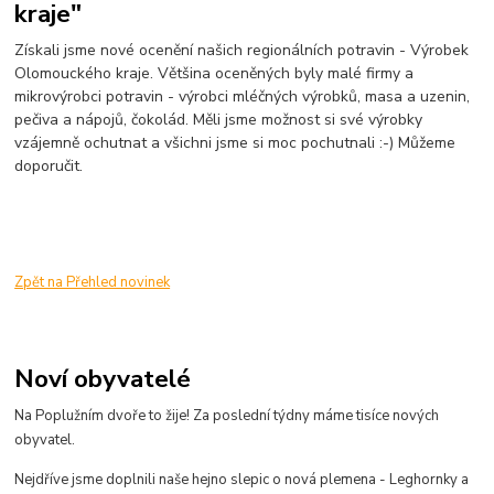
kraje"
Získali jsme nové ocenění našich regionálních potravin - Výrobek
Olomouckého kraje. Většina oceněných byly malé firmy a
mikrovýrobci potravin - výrobci mléčných výrobků, masa a uzenin,
pečiva a nápojů, čokolád. Měli jsme možnost si své výrobky
vzájemně ochutnat a všichni jsme si moc pochutnali :-) Můžeme
doporučit.
Zpět na Přehled novinek
Noví obyvatelé
Na Poplužním dvoře to žije! Za poslední týdny máme tisíce nových
obyvatel.
Nejdříve jsme doplnili naše hejno slepic o nová plemena - Leghornky a