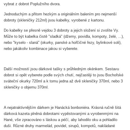
vybrat z dobrot Poplužního dvora.
Jednoduchým a přitom hezkým a originálním balením pro nejmenší
dobroty (skleničky 212ml) jsou kabelky, vyrobené z kartonu.
Do kabelky se přesně vejdou 3 dobroty a jejich složení si zvolíte Vy.
Může to být kabelka čistě "sladká" (džemy, povidla, kompoty, želé, ...),
nebo "kyselo - slaná" (okurky, panské a hořčičné řezy, bylinkové soli),
nebo jakákoliv kombinace jakou si vyberete.
Další možností jsou dárkové tašky s průhledným okénkem. Sestavu
dobrot si opět vyberete podle svých chutí, nejčastěji to jsou Bochořské
sváteční okurky 720ml a k tomu jedna až dvě skleničky 370ml, nebo 3
skleničky o objemu 370ml.
A nejatraktivnějším dárkem je Hanácká bonboniéra. Krásná ručně šitá
dárková kazeta plněná dobrotami vypěstovanými a vyrobenmými na
Hané, vše zpracováno s láskou a péčí, aby lahodilo oku a pohladilo
duši. Různé druhy marmelád, povidel, sirupů, kompotů, nakládané