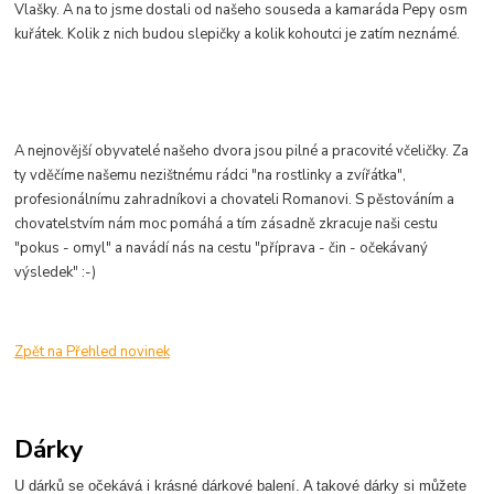
Vlašky. A na to jsme dostali od našeho souseda a kamaráda Pepy osm
kuřátek. Kolik z nich budou slepičky a kolik kohoutci je zatím neznámé.
A nejnovější obyvatelé našeho dvora jsou pilné a pracovité včeličky. Za
ty vděčíme našemu nezištnému rádci "na rostlinky a zvířátka",
profesionálnímu zahradníkovi a chovateli Romanovi. S pěstováním a
chovatelstvím nám moc pomáhá a tím zásadně zkracuje naši cestu
"pokus - omyl" a navádí nás na cestu "příprava - čin - očekávaný
výsledek" :-)
Zpět na Přehled novinek
Dárky
U dárků se očekává i krásné dárkové balení. A takové dárky si můžete