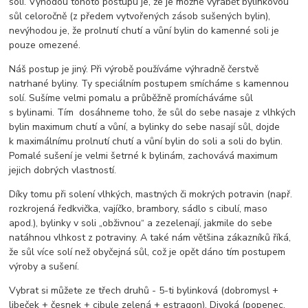
soli. Výhodou tohoto postupu je, že je možné vyrábět bylinkovou
sůl celoročně (z předem vytvořených zásob sušených bylin),
nevýhodou je, že prolnutí chutí a vůní bylin do kamenné soli je
pouze omezené.
Náš postup je jiný. Při výrobě používáme výhradně čerstv
ě
natrhané byliny. Ty speciálním postupem smícháme s kamennou
solí. Sušíme velmi pomalu a průběžně promícháváme sůl
s bylinami. Tím dosáhneme toho, že sůl do sebe nasaje z vlhkých
bylin maximum chutí a vůní, a bylinky do sebe nasají sůl, dojde
k maximálnímu prolnutí chutí a vůní bylin do soli a soli do bylin.
Pomalé sušení je velmi šetrné k bylinám, zachovává maximum
jejich dobrých vlastností.
Díky tomu při solení vlhkých, mastných či mokrých potravin (např.
rozkrojená ředkvička, vajíčko, brambory, sádlo s cibulí, maso
apod.), bylinky v soli „obživnou“ a zezelenají, jakmile do sebe
natáhnou vlhkost z potraviny. A také nám většina zákazníků říká,
že sůl více solí než obyčejná sůl, což je opět dáno tím postupem
výroby a sušení.
Vybrat si můžete ze třech druhů - 5-ti bylinková (dobromysl +
libeček + česnek + cibule zelená + estragon), Divoká (popenec,