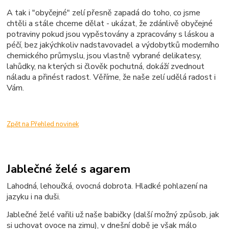
A tak i "obyčejné" zelí přesně zapadá do toho, co jsme
chtěli a stále chceme dělat - ukázat, že zdánlivě obyčejné
potraviny pokud jsou vypěstovány a zpracovány s láskou a
péčí, bez jakýchkoliv nadstavovadel a výdobytků moderního
chemického průmyslu, jsou vlastně vybrané delikatesy,
lahůdky, na kterých si člověk pochutná, dokáží zvednout
náladu a přinést radost. Věříme, že naše zelí udělá radost i
Vám.
Zpět na Přehled novinek
Jablečné želé s agarem
Lahodná, lehoučká, ovocná dobrota. Hladké pohlazení na
jazyku i na duši.
Jablečné želé vařili už naše babičky (další možný způsob, jak
si uchovat ovoce na zimu), v dnešní době je však málo