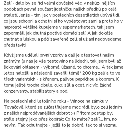
Zelí - dalo by se říci velmi obyčejné věc, v nejrůz- nějšíc
h
podo
bách pevná součást jídelničku našich předků po celá
staletí. Jen
že - tím, jak v posledních desetiletích ubývá lidí,
co jsou schopni a ochotni si ho vypěstovat sami a proto ho v
naprosté většině kupujeme v supermarketech,
tak jsem
zapomněli, jak chutná poctivé domácí zelí. A jak dokáže
chutnat s láskou a péčí zavařené zelí, si už ani nedovedeme
představit!
Když jsme udělali první vzorky a dali je otestovat našim
známým (u nás je vše testováno na lidech), tak jsem byli až
šokováni ohlasem - výborné, úžasné, to chceme... A tak jsme
letos naložili a následně zavařili téměř 200 kg zelí a to ve
třech variantách - s křenem, pálivou papričkou a koprem. K
tomu ještě trocha cibule, cukr, sůl a ocet, nic víc, žádné
konzervanty, stabilizátory a pod.
Na poslední akci letošního roku - Vánoce na zámku v
Tovačově, které se zúčastňujeme moc rádi, bylo zelí jedním
z našich nejprodávanějších dobrot :-) Přitom postup byl
stále stejný, jako přes kopírák: Co to máte? zelí?... hm, no
nevím. Tak ochutnejte - ježiš to je dobré, tak to si vezmu.