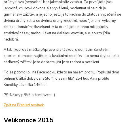
průmyslová (neosobní, bez jakéhokoliv vztahu). Ta první jídla jsou
lahodná, chuťově dokonalá a vyvážená, pochutnat si na nich je
gurmánský zážitek, a je jedno jestli je to kachna do zlatova vypečená se
dvěma druhy zelí a se dvěma druhy knedlíků, nebo "jenom" výborný
chléb s domácími škvarkami. A ta druhá jídla mohou mít jakkoliv
atraktivní název, mohou lákat na dalekou exotiku, ale jsou to jídla
nedobrá.
A tak i koprová máčka připravená s láskou, s domácím čerstvým
koprem, domácím vajíčkem a kvalitními knedlíky - to nemá chybu! Je to
nádherný zážitek, je to dobrota, jíst je to radost a potešení.
To se potvrdilo i na Facebooku, kde to na našem profilu Poplužní dvůr
během krátké doby označilo "To se mi líbí" 254 lidí. A na profilu
Knedlíky Láznička 146 lidí.
PS: Někdy příště o žemlovce :-)
Zpět na Přehled novinek
Velikonoce 2015