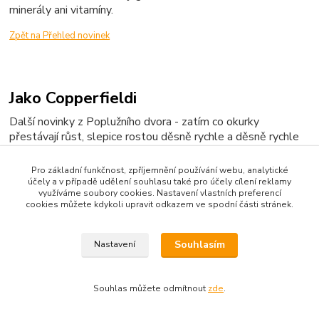
minerály ani vitamíny.
Zpět na Přehled novinek
Jako Copperfieldi
Další novinky z Poplužního dvora - zatím co okurky
přestávají růst, slepice rostou děsně rychle a děsně rychle
běhají - hlavně pro krmení:-)
Pro základní funkčnost, zpříjemnění používání webu, analytické
Jsou tak rychlé, že se nedají zachytit ani do objektivu
účely a v případě udělení souhlasu také pro účely cílení reklamy
fotoaparátu ... Posuďte sami.
využíváme soubory cookies. Nastavení vlastních preferencí
cookies můžete kdykoli upravit odkazem ve spodní části stránek.
Souhlasím
Nastavení
Zpět na Přehled novinek
Souhlas můžete odmítnout
zde
.