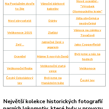
Nové ocenění -
Na Poplužním dvoře
Vánoční dárkové
"Výrobek
to žije
kabelky
Olomouckého kraje"
Jídla obyčejná a
Noví obyvatelé
Dárky
neobyčejná
Vánoce na zámku v
Velikonoce 2015
Zlaťáci
Tovačově
Jablečné želé s
Zelí ...
Jako Copperfieldi
agarem
Byli jsme u nás na
Ocenění
Máme 5 nových členů
hodech
Velikonoční zlatá
Velikonoční finále
Velikonoce
vejce
Český čokoládový
Byli jsme na
Český lev
lev
Hanáckém bále
Největší kolekce historických fotografií
parních lokomotiv, které byly v provozu