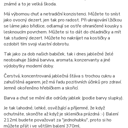
známé a to je velká škoda.
Má výbornou chuť a netradiční konzistenci. Můžete to sníst
jako ovocný dezert, jen tak pro radost. Při ukrajování lžičkou
se láme jako břidlice, odlamují se ostře ohraničené kousky s
lesknoucím povrchem. Můžete si to dát do chladničky a mít
tak studený dezert. Můžete ho nakrájet na kostičky a
ozdobit tím svoji vlastní dobrotu.
Tak jako za dob našich babiček, tak i dnes jablečné želé
neobsahuje žádná barviva, aromata, konzervanty a jiné
výdobytky moderní doby.
Čerstvá, koncentrovaná jablečná šťáva s trochou cukru a
zahuštěná agarem, jež má řadu pozitivních účinků pro zdraví.
Jemně okořeněno hřebíčkem a skořicí.
Barva a chuť se mění dle odrůdy jablek (podle barvy slupky).
Je tak lahodné, lehké, osvěžující a příjemné, že když
ochutnáte, skončíte až když je sklenička prázdná :-) Balení
212ml budete považovat za "jednohubku", proto si ho
můžete přát i ve větším balení 370ml.