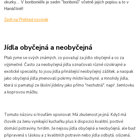
okurky... V bonboniéře je sedm "bonbonů" včetně jejich popisu a to v
Hanáčtině!
Zpět na Přehled novinek
Jídla obyčejná a neobyčejná
Ptali jsme se svých známých, co považují za jídlo obyčejné a co za
výjimečné. Často za neobyčejná jídla označovali různé cizokrajné a
exotické speciality, to jsou jídla přinášející neobyčejný zážitek, a naopak
jako obyčejná jídla jmenovali pokrmy místní kuchyně, a mnohdy jídla,
která si pamatují ze školní jídelny jako přímo "nechutná", např. žemlovku
a koprovou máčku.
Tomuto názoru si troufám oponovat. Má zkušenost je jiná. Když má
člověk za ženu vynikající kuchařku plus k dispozici kvalitní, poctivé
domácí potraviny, tvrdím, že nejsou jídla obyčejná a neobyčejná, ale buď
připravená s láskou a z kvalitních potravin nebo jídla odbytá, ošizená,