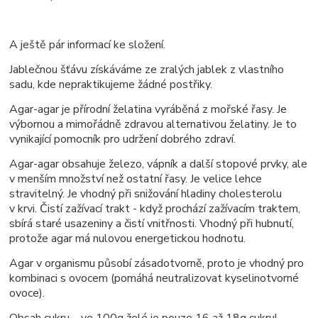
A ještě pár informací ke složení.
Jablečnou šťávu získáváme ze zralých jablek z vlastního
sadu, kde nepraktikujeme žádné postřiky.
Agar-agar je přírodní želatina vyráběná z mořské řasy. Je
výbornou a mimořádně zdravou alternativou želatiny. Je to
vynikající pomocník pro udržení dobrého zdraví.
Agar-agar obsahuje železo, vápník a další stopové prvky, ale
v menším množství než ostatní řasy. Je velice lehce
stravitelný. Je vhodný při snižování hladiny cholesterolu
v krvi. Čistí zažívací trakt - když prochází zažívacím traktem,
sbírá staré usazeniny a čistí vnitřnosti. Vhodný při hubnutí,
protože agar má nulovou energetickou hodnotu.
Agar v organismu působí zásadotvorně, proto je vhodný pro
kombinaci s ovocem (pomáhá neutralizovat kyselinotvorné
ovoce).
Obsah cukru – ve 100g želé je pouze 16 až 18g cukru!