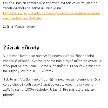
Ohlas u našich kamarádů a známých byl tak velký, že jsme ho
začali vyrábět i na zakázku. Více je na
https://www.popluznidvur.cz/Selsky-susak-na-pradlo-dreveny-
na-objednavku-d124.htm
Zpět na Přehled novinek
Zázrak přírody
V polovině května se nám vylíhla nová kuřátka. Bez našeho
zásahu či přispění. Kvočna si sama našla tajné místo na dvoře - u
zítky pod paletou cihel. Sama si nasnášela 11 vajíček a zasedla
na 3 týdny. Vylíhlo se 11 kuřátek.
Tak to umí Vlašky - nejpřírodnější a nejdivočejší plemeno z těch,
co se chovají kvůli vysoké snášce vajec. Všechno si kvočna
zařídila sama. 100% výsledek. Úžasné. Pro nás stále zázrak
přírody.