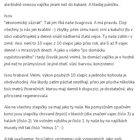
ale klidně snesou vajíčko jinam než do kukaně. A hledej páníčku...
Jsou
"ekonomický zázrak". Tak jim říká naše švagrová. A má pravdu. Dojí
vš
ec
hny (u nás jen kvalitní :-) zbytky, přes zimu navíc zrní a kukuřici (tu v
obci vabártrujete) a denně snáší nádherná zlatá vejce. Ty naše zatím i v
zimě. Ano, není to 10 vajec z 10 slepic jako přes rok, ale 5 až 9 vajec
denně i v mrazivých dnech. A jako u všeho "po domácku
vypěstovaného" i tady člověk jasně vnímá, že domácí vajíčko je o hodně
jiné než to průmyslové. Je jiné chutí, vůní, barvou, konzistencí.
Jsou hrabavé. Velmi, výkon pouhých 10 slepic a jednoho kohouta je
obdivuhodný. Ale škody zatím páchat nestíhají, přeci jen plocha několika
tisíc metrů čtverečních, kterou mají denně k dispozici, je dostatečná, aby
přirozeně regenerovala.
Ale ne všechny slepičky se mají jako ty naše. Na pomyslném opačném
konci jsou slepičky chované (trpící) v klecích (dle značení vajec číslo 3) a
halách (číslo 2). Ve volném výběhu je číslo 1, ty naše by na vajíčkách
musely mít tak číslo "mínus 1" :-)
A tak uvažujeme, že si letos vezmeme i pár vynesených, jako naši