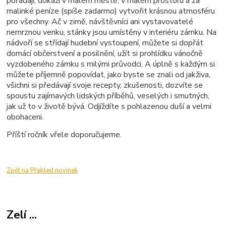
pořádají, dokáží v malém městě, v malém prostoru a za
malinké peníze (spíše zadarmo) vytvořit krásnou atmosféru
pro všechny. Ač v zimě, návštěvníci ani vystavovatelé
nemrznou venku, stánky jsou umístěny v interiéru zámku. Na
nádvoří se střídají hudební vystoupení, můžete si dopřát
domácí občerstvení a posilnění, užít si prohlídku vánočně
vyzdobeného zámku s milými průvodci. A úplně s každým si
můžete příjemně popovídat, jako byste se znali od jakživa,
všichni si předávají svoje recepty, zkušenosti, dozvíte se
spoustu zajímavých lidských příběhů, veselých i smutných,
jak už to v životě bývá. Odjíždíte s pohlazenou duší a velmi
obohaceni.
Příští ročník vřele doporučujeme.
Zpět na Přehled novinek
Zelí ...