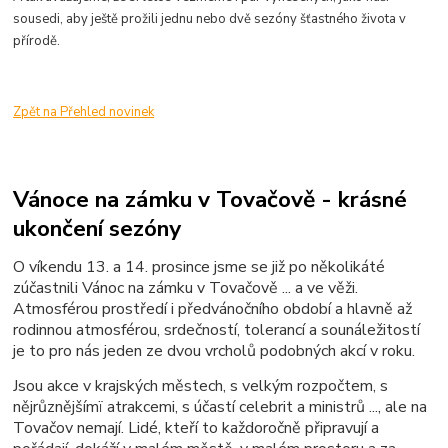
sousedi, aby ještě prožili jednu nebo dvě sezóny šťastného života v
přírodě.
Zpět na Přehled novinek
Vánoce na zámku v Tovačově - krásné
ukončení sezóny
O víkendu 13. a 14. prosince jsme se již po několikáté
zúčastnili Vánoc na zámku v Tovačově ... a ve věži.
Atmosférou prostředí i předvánočního období a hlavně až
rodinnou atmosférou, srdečností, tolerancí a sounáležitostí
je to pro nás jeden ze dvou vrcholů podobných akcí v roku.
Jsou akce v krajských městech, s velkým rozpočtem, s
nějrůznějšímï atrakcemi, s účastí celebrit a ministrů ..., ale na
Tovačov nemají. Lidé, kteří to každoročně připravují a