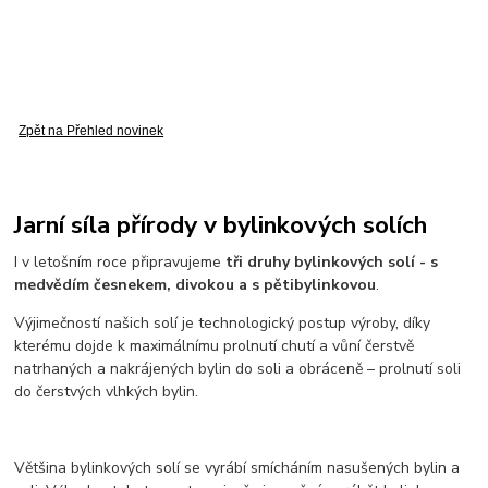
Zpět na Přehled novinek
Jarní síla přírody v bylinkových solích
I v letošním roce připravujeme
tři druhy bylinkových solí - s
medvědím česnekem, divokou a s pětibylinkovou
.
Výjimečností našich solí je technologický postup výroby, díky
kterému dojde k maximálnímu prolnutí chutí a vůní čerstvě
natrhaných a nakrájených bylin do soli a obráceně – prolnutí soli
do čerstvých vlhkých bylin.
Většina bylinkových solí se vyrábí smícháním nasušených bylin a