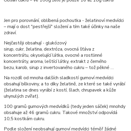
Jen pro porovnání, oblíbená pochoutka - želatinoví medvídci
– mají o dost "pestřejší" složení a tím také účinky na naše
zdraví.
Nejčastěji obsahují - glukózový
sirup, cukr, želatina, dextróza, ovocná šťáva z
koncentrátu, okyselující látka, ovocné a rostlinné
koncentráty, aroma, leštící látky, extrakt z černého
bezu, karob, sirup z invertovaného cukru – tož pěkné …
Na rozdíl od mnoha dalších sladkostí gumoví medvídci
obsahují bílkoviny, a to díky želatině, ze které se také vyrábí
(želatina se dnes vyrábí z kostí, šlach, chrupavek a kůže
uhynulých zvířat).
100 gramů gumových medvídků (tedy jeden sáček) mnohdy
obsahuje až 46 gramů cukru. Takové množství odpovídá
10,5 kostkám cukru.
Podle složení neobsahují gumoví medvídci téměř žádné