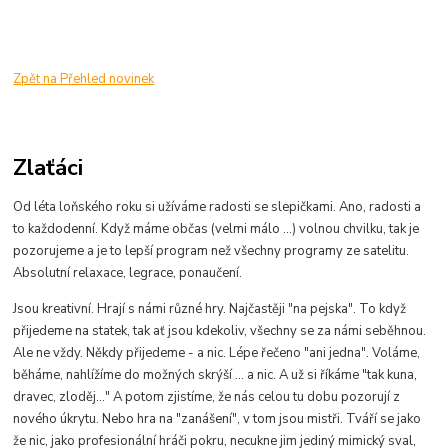
Zpět na Přehled novinek
Zlaťáci
Od léta loňského roku si užíváme radosti se slepičkami. Ano, radosti a
to každodenní. Když máme občas (velmi málo ...) volnou chvilku, tak je
pozorujeme a je to lepší program než všechny programy ze satelitu.
Absolutní relaxace, legrace, ponaučení.
Jsou kreativní. Hrají s námi různé hry. Najčastěji "na pejska". To když
přijedeme na statek, tak ať jsou kdekoliv, všechny se za námi seběhnou.
Ale ne vždy. Někdy přijedeme - a nic. Lépe řečeno "ani jedna". Voláme,
běháme, nahlížíme do možných skrýší ... a nic. A už si říkáme "tak kuna,
dravec, zloděj..." A potom zjistíme, že nás celou tu dobu pozorují z
nového úkrytu.
Nebo hra na "zanášení", v tom jsou mistři. Tváří se jako
že nic, jako profesionální hráči pokru, necukne jim jediný mimický sval,