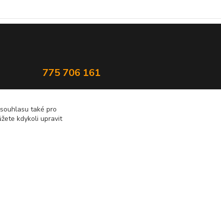
775 706 161
statek@popluznidvur.cz
 souhlasu také pro
žete kdykoli upravit
Vytvořeno na
Eshop-rychle.cz