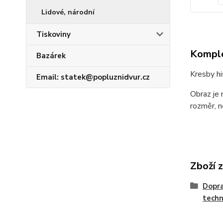
Lidové, národní
Tiskoviny
Komple
Bazárek
Kresby hi
Email: statek@popluznidvur.cz
Obraz je 
rozměr, n
Zboží 
Dopra
techn