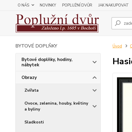
O NÁS
NOVINKY
POPLUŽNÍ DVŮR
JAK NAKUPOVAT
BYTOVÉ DOPLŇKY
Úvod
Hasi
Bytové doplňky, hodiny,
nábytek
Obrazy
Zvířata
Ovoce, zelenina, houby, květiny
a byliny
Sladkosti