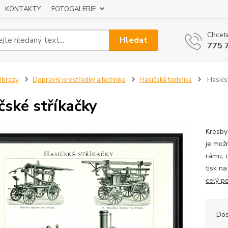
KONTAKTY
FOTOGALERIE
Chcete
Hledat
775 
Obrazy
Dopravní prostředky a technika
Hasičská technika
Hasičsk
čské stříkačky
Kresby 
je mož
rámu, d
tisk n
celý p
Dos