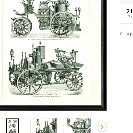
21
174
Číslo p