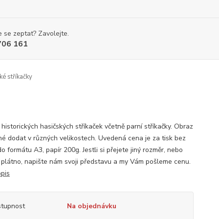
 se zeptat? Zavolejte.
706 161
é stříkačky
historických hasičských stříkaček včetně parní stříkačky. Obraz
né dodat v různých velikostech. Uvedená cena je za tisk bez
o formátu A3, papír 200g. Jestli si přejete jiný rozměr, nebo
a plátno, napište nám svoji představu a my Vám pošleme cenu.
opis
tupnost
Na objednávku