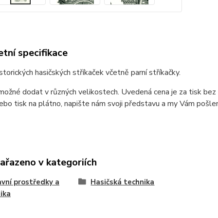
tní specifikace
storických hasičských stříkaček včetně parní stříkačky.
možné dodat v různých velikostech. Uvedená cena je za tisk bez r
ebo tisk na plátno, napište nám svoji představu a my Vám pošle
zařazeno v kategoriích
vní prostředky a
Hasičská technika
ika