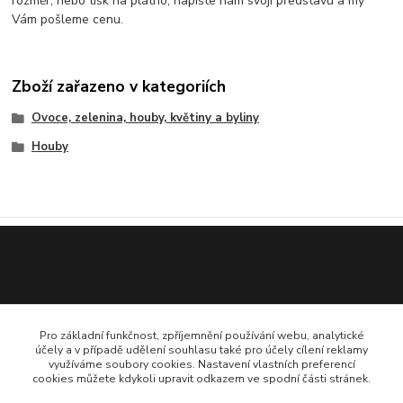
rozměr, nebo tisk na plátno, napište nám svoji představu a my
Vám pošleme cenu.
Zboží zařazeno v kategoriích
Ovoce, zelenina, houby, květiny a byliny
Houby
Pro základní funkčnost, zpříjemnění používání webu, analytické
účely a v případě udělení souhlasu také pro účely cílení reklamy
využíváme soubory cookies. Nastavení vlastních preferencí
cookies můžete kdykoli upravit odkazem ve spodní části stránek.
775 706 161