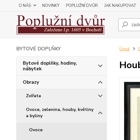
O NÁS
NOVINKY
POPLUŽNÍ DVŮR
JAK NAKUPOVAT
BYTOVÉ DOPLŇKY
Úvod
Houb
Bytové doplňky, hodiny,
nábytek
Obrazy
Zvířata
Ovoce, zelenina, houby, květiny
a byliny
Ovoce