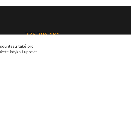
775 706 161
 souhlasu také pro
statek@popluznidvur.cz
žete kdykoli upravit
Vytvořeno na
Eshop-rychle.cz