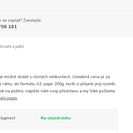
 se zeptat? Zavolejte.
706 161
ovaté a jedlé
je možné dodat v různých velikostech. Uvedená cena je za
z rámu, do formátu A3, papír 200g. Jestli si přejete jiný rozměr,
isk na plátno, napište nám svoji představu a my Vám pošleme
celý popis
tupnost
Na objednávku