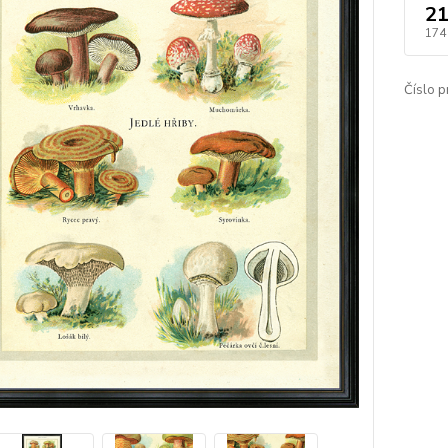
21
174
Číslo p