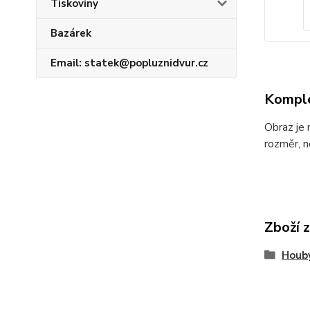
Tiskoviny
Bazárek
Email: statek@popluznidvur.cz
Komple
Obraz je 
rozměr, n
Zboží 
Houb