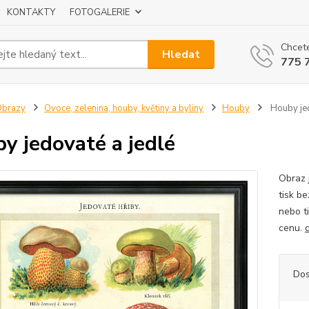
KONTAKTY
FOTOGALERIE
Chcete
Hledat
775 
Obrazy
Ovoce, zelenina, houby, květiny a byliny
Houby
Houby jed
y jedovaté a jedlé
Obraz 
tisk be
nebo t
cenu.
Dos