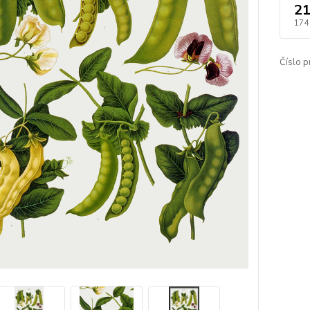
21
174
Číslo p