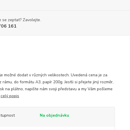
 se zeptat? Zavolejte.
706 161
je možné dodat v různých velikostech. Uvedená cena je za
z rámu, do formátu A3, papír 200g. Jestli si přejete jiný rozměr,
isk na plátno, napište nám svoji představu a my Vám pošleme
.
celý popis
tupnost
Na objednávku