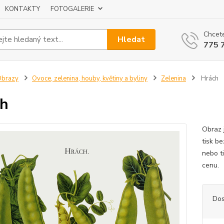
KONTAKTY
FOTOGALERIE
Chcete
Hledat
775 
Obrazy
Ovoce, zelenina, houby, květiny a byliny
Zelenina
Hrách
ch
Obraz 
tisk be
nebo t
cenu
Dos