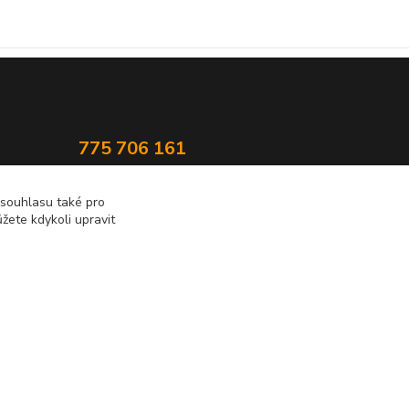
775 706 161
statek@popluznidvur.cz
 souhlasu také pro
žete kdykoli upravit