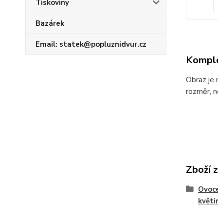
Tiskoviny
Bazárek
Email: statek@popluznidvur.cz
Komple
Obraz je 
rozměr, n
Zboží 
Ovoce
květi