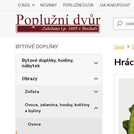
O NÁS
NOVINKY
POPLUŽNÍ DVŮR
JAK NAKUPOVAT
BYTOVÉ DOPLŇKY
Úvod
Hrá
Bytové doplňky, hodiny,
nábytek
Obrazy
Zvířata
Ovoce, zelenina, houby, květiny
a byliny
Ovoce