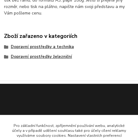
tisk bez rámu, do formátu A3, papír 200g. Jestli si přejete jiný
rozměr, nebo tisk na plátno, napište nám svoji představu a my
Vám pošleme cenu.
Zboží zařazeno v kategoriích
Dopravní prostředky a technika
Dopravní prostředky železniční
Pro základní funkčnost, zpříjemnění používání webu, analytické
účely a v případě udělení souhlasu také pro účely cílení reklamy
využíváme soubory cookies. Nastavení vlastních preferencí