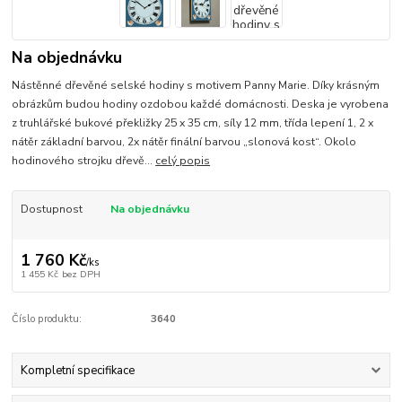
Na objednávku
Nástěnné dřevěné selské hodiny s motivem Panny Marie. Díky krásným
obrázkům budou hodiny ozdobou každé domácnosti. Deska je vyrobena
z truhlářské bukové překližky 25 x 35 cm, síly 12 mm, třída lepení 1, 2 x
nátěr základní barvou, 2x nátěr finální barvou „slonová kost“. Okolo
hodinového strojku dřevě...
celý popis
Dostupnost
Na objednávku
1 760 Kč
/
ks
1 455 Kč
bez DPH
Číslo produktu:
3640
Kompletní specifikace