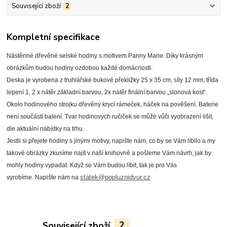
Související zboží
2
Kompletní specifikace
Nástěnné dřevěné selské hodiny s motivem Panny Marie. Díky krásným
obrázkům budou hodiny ozdobou každé domácnosti.
Deska je vyrobena z truhlářské bukové překližky 25 x 35 cm, síly 12 mm, třída
lepení 1, 2 x nátěr základní barvou, 2x nátěr finální barvou „slonová kost“.
Okolo hodinového strojku dřevěný krycí rámeček, háček na pověšení. Baterie
není součástí balení. Tvar hodinových ručiček se může vůči vyobrazení lišit,
dle aktuální nabídky na trhu.
Jestli si přejete hodiny s jinými motivy, napište nám, co by se Vám líbilo a my
takové obrázky zkusíme najít v naší knihovně a pošleme Vám návrh, jak by
mohly hodiny vypadat. Když se Vám budou líbit, tak je pro Vás
statek@popluznidvur.cz
vyrobíme.
Napište nám
na
Související zboží
2