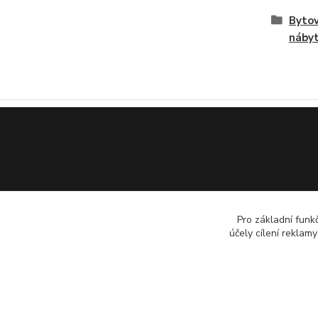
Bytov
náby
Pro základní funk
účely cílení reklam