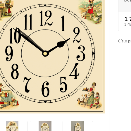
Dos
1 
1 4
Číslo p