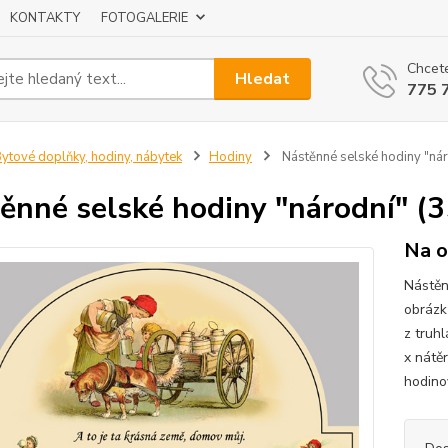
KONTAKTY
FOTOGALERIE
Chcete
Hledat
775 
ytové doplňky, hodiny, nábytek
Hodiny
Nástěnné selské hodiny "nár
ěnné selské hodiny "národní" (
Na o
Nástěn
obrázk
z truhl
x nátěr
hodino