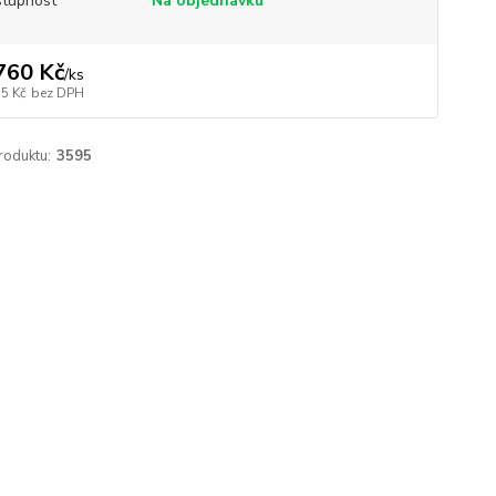
tupnost
Na objednávku
760 Kč
/
ks
55 Kč
bez DPH
roduktu:
3595