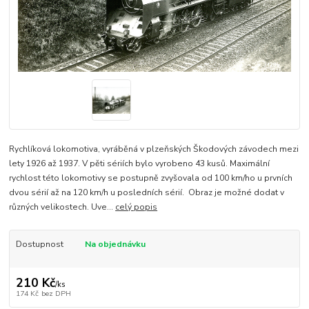
Rychlíková lokomotiva, vyráběná v plzeňských Škodových závodech mezi
lety 1926 až 1937. V pěti sériích bylo vyrobeno 43 kusů. Maximální
rychlost této lokomotivy se postupně zvyšovala od 100 km/ho u prvních
dvou sérií až na 120 km/h u posledních sérií. Obraz je možné dodat v
různých velikostech. Uve...
celý popis
Dostupnost
Na objednávku
210 Kč
/
ks
174 Kč
bez DPH