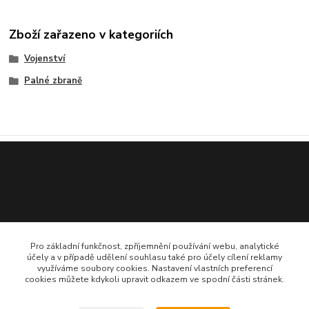
Zboží zařazeno v kategoriích
Vojenství
Palné zbraně
Pro základní funkčnost, zpříjemnění používání webu, analytické
účely a v případě udělení souhlasu také pro účely cílení reklamy
využíváme soubory cookies. Nastavení vlastních preferencí
775 706 161
cookies můžete kdykoli upravit odkazem ve spodní části stránek.
statek@popluznidvur.cz