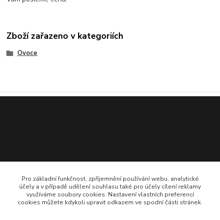
Zboží zařazeno v kategoriích
Ovoce
Pro základní funkčnost, zpříjemnění používání webu, analytické
účely a v případě udělení souhlasu také pro účely cílení reklamy
775 706 161
využíváme soubory cookies. Nastavení vlastních preferencí
cookies můžete kdykoli upravit odkazem ve spodní části stránek.
statek@popluznidvur.cz