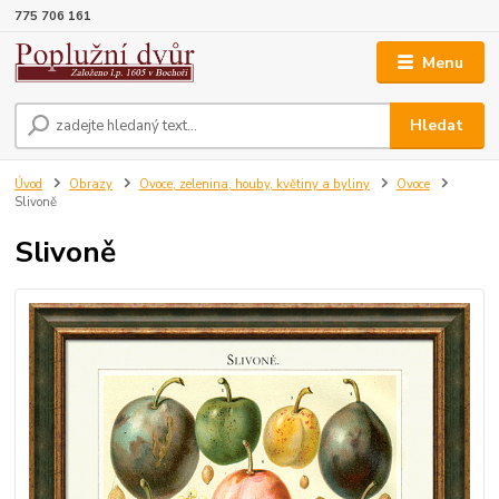
775 706 161
Menu
Hledat
Úvod
Obrazy
Ovoce, zelenina, houby, květiny a byliny
Ovoce
Slivoně
Slivoně