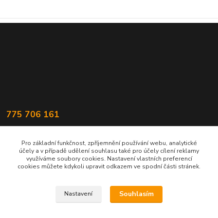
775 706 161
statek@popluznidvur.cz
Pro základní funkčnost, zpříjemnění používání webu, analytické
účely a v případě udělení souhlasu také pro účely cílení reklamy
využíváme soubory cookies. Nastavení vlastních preferencí
cookies můžete kdykoli upravit odkazem ve spodní části stránek.
Souhlasím
Nastavení
Upravit sběr cookies.