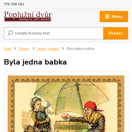
775 706 161
Menu
Hledat
Úvod
Obrazy
Lidové, národní
Byla jedna babka
Byla jedna babka